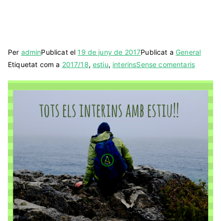
Per
admin
Publicat el
19 de juny de 2017
Publicat a
General
a
Etiquetat com a
2017/18
,
estiu
,
interins
Sense comentaris
INTERI
SENSE
ESTIU