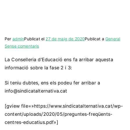
Per
admin
Publicat el
27 de maig de 2020
Publicat a
General
a
Sense comentaris
Preguntes
La Conselleria d’Educació ens fa arribar aquesta
freqüents
informació sobre la fase 2 i 3:
fase
2
i
Si teniu dubtes, ens els podeu fer arribar a
3
info@sindicatalternativa.cat
[gview file=»https://www.sindicatalternativa.cat/wp-
content/uploads/2020/05/preguntes-freqüents-
centres-educatius.pdf»]