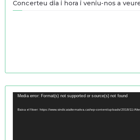
Concerteu dia i hora i veniu-nos a veure
R
Media error: Format(s) not supported or source(s) not found
e
Baixa el fitxer: https://www.sindicatalternativa.cat/wp-content/uploads/2018/11/Al
p
r
o
d