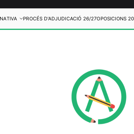
Vés
al
NATIVA
PROCÉS D’ADJUDICACIÓ 26/27
OPOSICIONS 2
contingut