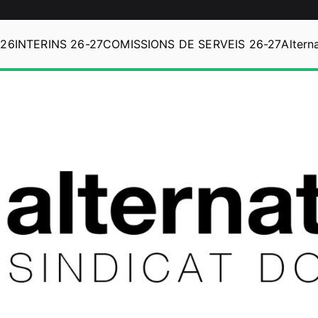
Alternativa
026
INTERINS 26-27
COMISSIONS DE SERVEIS 26-27
Sindicat Docent
Altern