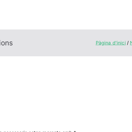
ions
Pàgina d'inici