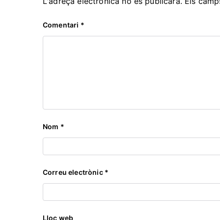
L'adreça electrònica no es publicarà.
Els camp
Comentari
*
Nom
*
Correu electrònic
*
Lloc web