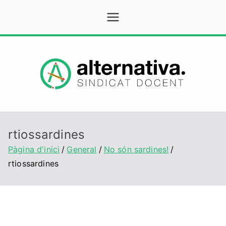
Vés
Alternativa
Sindicat Docent
al
contingut
rtiossardines
Pàgina d'inici
General
No són sardines!
rtiossardines