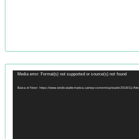
R
Media error: Format(s) not supported or source(s) not found
e
Baixa el fitxer: https://www.sindicatalternativa.cat/wp-content/uploads/2018/11/Al
p
r
o
d
u
c