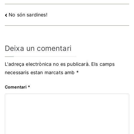
Navegació
No són sardines!
d'entrades
Deixa un comentari
L'adreça electrònica no es publicarà.
Els camps
necessaris estan marcats amb
*
Comentari
*