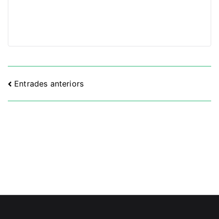
Navegació
Entrades anteriors
d'entrades